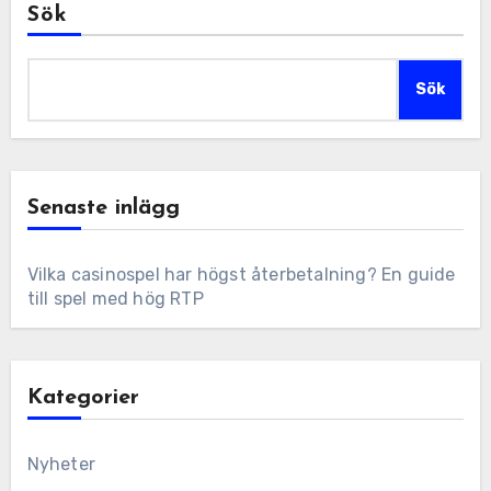
Sök
Sök
Senaste inlägg
Vilka casinospel har högst återbetalning? En guide
till spel med hög RTP
Kategorier
Nyheter